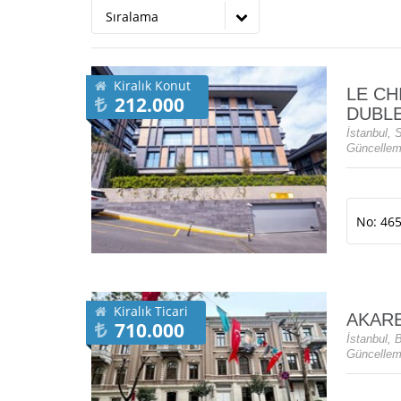
Sıralama
Kiralık Konut
LE CH
212.000
DUBLE
İstanbul, 
Güncellem
No: 46
Kiralık Ticari
AKARE
710.000
İstanbul, 
Güncelleme