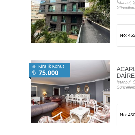
İstanbul, Ş
Güncellem
No: 46
Kiralık Konut
ACARL
75.000
DAİRE
İstanbul, 
Güncellem
No: 46