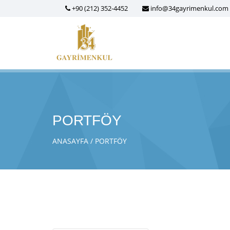
+90 (212) 352-4452
info@34gayrimenkul.com
PORTFÖY
ANASAYFA
PORTFÖY