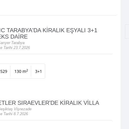
IC TARABYA'DA KİRALIK EŞYALI 3+1
KS DAİRE
Sarıyer Tarabya
e Tarihi 23.7.2026
2
5529
130 m
3+1
TLER SIRAEVLER'DE KİRALIK VİLLA
Beşiktaş Vişnezade
 Tarihi 8.7.2026