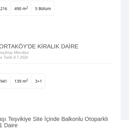
2
8216
490 m
5 Bölüm
ORTAKÖY'DE KİRALIK DAİRE
Beşiktaş Mecidiye
 Tarihi 8.7.2026
2
3941
139 m
3+1
aşı Teşvikiye Site İçinde Balkonlu Otoparklı
1 Daire