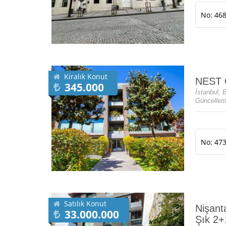
No: 46
Kiralık Konut
NEST 
345.000
İstanbul, 
Güncelleme
No: 47
Satılık Konut
Nişant
33.000.000
Şık 2+