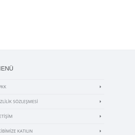
MENÜ
VKK
İZLİLİK SÖZLEŞMESİ
ETİŞİM
KİBİMİZE KATILIN