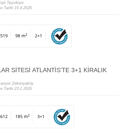
işli Teşvikiye
e Tarihi 15.4.2026
2
5519
98 m
2+1
AR SİTESİ ATLANTİS'TE 3+1 KİRALIK
Sarıyer Zekeriyaköy
e Tarihi 23.2.2026
2
0612
185 m
3+1