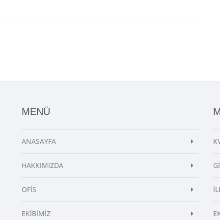
MENÜ
ANASAYFA
K
HAKKIMIZDA
G
OFİS
İL
EKİBİMİZ
E